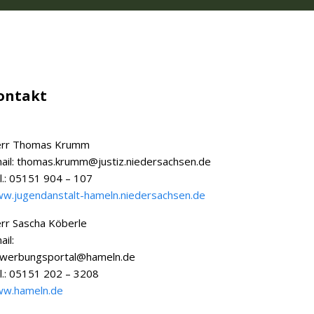
ontakt
rr Thomas Krumm
ail: thomas.krumm@justiz.niedersachsen.de
l.: 05151 904 – 107
w.jugendanstalt-hameln.niedersachsen.de
rr Sascha Köberle
ail:
werbungsportal@hameln.de
l.: 05151 202 – 3208
w.hameln.de