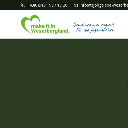
Zum
+49(0)5151 967 13 26
info(at)jobgalerie-weserb
Inhalt
springen