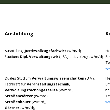
Ausbildung
K
Ausbildung:
Justizvollzugsfachwirt
(w/m/d)
He
Studium:
Dipl. Verwaltungswirt
, FA Justizvollzug (w/m/d)
Em
Te
ww
Duales Studium
Verwaltungswissenschaften
(B.A.),
He
Fachkraft für
Veranstaltungstechnik
,
Em
Verwaltungsfachangestellte
(w/m/d),
be
Straßenwärter
(w/m/d),
Te
Straßenbauer
(w/m/d),
ww
Gärtner
(w/m/d),